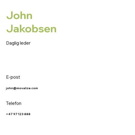
John
Jakobsen
Daglig leder
E-post
john@movalize.com
Telefon
+47 97 123 888