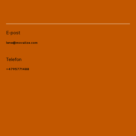
E-post
lene@movalize.com
Telefon
+4795771488